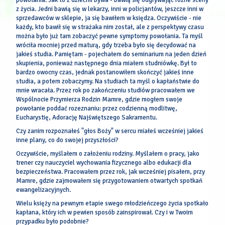
powołania. Jak to z dziećmi bywa - bawią się odgrywając różne sceny
z życia. Jedni bawią się w lekarzy, inni w policjantów, jeszcze inni w
sprzedawców w sklepie, ja się bawiłem w księdza. Oczywiście - nie
każdy, kto bawił się w strażaka nim został, ale z perspektywy czasu
można było już tam zobaczyć pewne symptomy powołania. Ta myśl
wróciła mocniej przed maturą, gdy trzeba było się decydować na
jakieś studia. Pamiętam - pojechałem do seminarium na jeden dzień
skupienia, ponieważ następnego dnia miałem studniówkę. Był to
bardzo owocny czas, jednak postanowiłem skończyć jakieś inne
studia, a potem zobaczymy. Na studiach ta myśl o kapłaństwie do
mnie wracała. Przez rok po zakończeniu studiów pracowałem we
Wspólnocie Przymierza Rodzin Mamre, gdzie mogłem swoje
powołanie poddać rozeznaniu: przez codzienną modlitwę,
Eucharystię, Adorację Najświętszego Sakramentu.
Czy zanim rozpoznałeś "głos Boży" w sercu miałeś wcześniej jakieś
inne plany, co do swojej przyszłości?
Oczywiście, myślałem o założeniu rodziny. Myślałem o pracy, jako
trener czy nauczyciel wychowania fizycznego albo edukacji dla
bezpieczeństwa. Pracowałem przez rok, jak wcześniej pisałem, przy
Mamre, gdzie zajmowałem się przygotowaniem otwartych spotkań
ewangelizacyjnych.
Wielu księży na pewnym etapie swego młodzieńczego życia spotkało
kapłana, który ich w pewien sposób zainspirował. Czy i w Twoim
przypadku było podobnie?