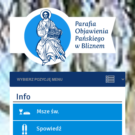
Info
Msze św.
Niedziele i święta:
Spowiedź
9:00