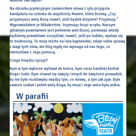
właśnie taki wybór?
Na obrazku prymicyjnym zamieściłem słowa z rytu przyjęcia
kandydata na członka do wspólnoty Mamre, które brzmią: „Czy
przyjmujesz wolę Bożą nawet, jeśli będzie krzyżem? Przyjmuję.”
Wypowiadałem je kilkakrotnie, trzymając krzyż w ręku. Naszym
głównym powołaniem jest pełnienie woli Bożej, ponieważ wtedy
będziemy prawdziwie szczęśliwi, nawet, jeśli po ludzku, wydaje się
to trudnością. To moje motto na lata kapłańskie, zdaje sobie sprawę
z wagi tych słów, ale Bóg nigdy nie wymaga od nas tego, co
niemożliwe z Jego pomocą.
Czego Księdzu życzyć?
Bym w tym wyborze wytrwał do końca, bym coraz bardziej kochał
Boga i ludzi. Bym stawał się święty i innych do świętości prowadził,
by nie było rozdźwięku między tym, co mówię, a tym jak żyje. Bym
zawsze szukał i pełnił wolę Boga, by moja i Jego wola była jedna.
W parafii