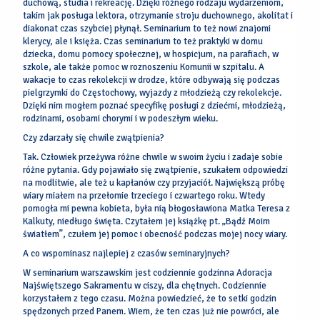
duchową, studia i rekreację. Dzięki różnego rodzaju wydarzeniom,
takim jak posługa lektora, otrzymanie stroju duchownego, akolitat i
diakonat czas szybciej płynął. Seminarium to też nowi znajomi
klerycy, ale i księża. Czas seminarium to też praktyki w domu
dziecka, domu pomocy społecznej, w hospicjum, na parafiach, w
szkole, ale także pomoc w roznoszeniu Komunii w szpitalu. A
wakacje to czas rekolekcji w drodze, które odbywają się podczas
pielgrzymki do Częstochowy, wyjazdy z młodzieżą czy rekolekcje.
Dzięki nim mogłem poznać specyfikę posługi z dziećmi, młodzieżą,
rodzinami, osobami chorymi i w podeszłym wieku.
Czy zdarzały się chwile zwątpienia?
Tak. Człowiek przeżywa różne chwile w swoim życiu i zadaje sobie
różne pytania. Gdy pojawiało się zwątpienie, szukałem odpowiedzi
na modlitwie, ale też u kapłanów czy przyjaciół. Największą próbę
wiary miałem na przełomie trzeciego i czwartego roku. Wtedy
pomogła mi pewna kobieta, była nią błogosławiona Matka Teresa z
Kalkuty, niedługo święta. Czytałem jej książkę pt. „Bądź Moim
światłem”, czułem jej pomoc i obecność podczas mojej nocy wiary.
A co wspominasz najlepiej z czasów seminaryjnych?
W seminarium warszawskim jest codziennie godzinna Adoracja
Najświętszego Sakramentu w ciszy, dla chętnych. Codziennie
korzystałem z tego czasu. Można powiedzieć, że to setki godzin
spędzonych przed Panem. Wiem, że ten czas już nie powróci, ale