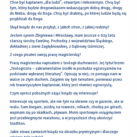
Chce być kapłanem „dla ludzi”, otwartym i miłosiernym. Chcę być
tym, który będzie drogowskazem wskazującym dobrą drogę, drogę
do Nieba, drogę do Boga. Chcę być drabiną, po której ludzie będą się
przybliżali do Boga.
Skąd ksiądz do nas przybył, z jakich stron, z jakiej rodziny?
Jestem synem Zbigniewa i Mirosławy, mam jeszcze o trzy lata
starszą siostrę Ewelinę. Pochodzę z województwa Śląskiego,
dokładniej z ziemi Zagłębiowskiej, z Dąbrowy Górniczej.
Z czego pisałeś swoją pracę magisterską?
Pracę magisterska napisałem z teologii duchowości. Jej tytuł brzmi:
„Teologiczno – sakramentalne środki w posłudze egzorcyzmów na
podstawie wybranej literatury”. Opisuję w niej, co pomaga nam w
walce ze złym duchem. Zająłem się tym tematem, ponieważ przez
rok towarzyszyłem kapłanowi, który jest również egzorcystą.
Czym oprócz pobożnych zajęć ksiądz się interesuje?
Interesuje się sportem, ale nie tym na ekranie czy w gazecie, ale w
realu. Sam biegam, jeżdżę na rowerze, rolkach, chodzę po górach,
wspinam się po skałkach, pływam. Moim sportowym osiągnięciem
jest przebiegnięcie maratonu, a w przyszłości chcę ukończyć
triathlon.
Jakie słowa zamieścił ksiądz na obrazku prymicyjnym i dlaczego