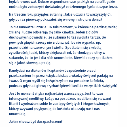
będzie owocował. Dobrze wspominam czas praktyk na parafii, gdzie
można było zobaczyć i doświadczyć codziennego życia duszpasterza.
Na trzecim roku przyjąłeś sutannę. Jakie uczucia towarzyszyły Ci,
gdy po raz pierwszy pokazałeś się w nowym stroju w domu?
To niesamowite uczucie. To taki moment, w którym najbardziej widać
zmianę, ludzie odbierają cię jako księdza. Jeden z ojców
duchownych powiedział, że sutanna to też swoista tarcza. Bo
pewnych głupich rzeczy nie zrobisz już, bo nie wypada, np.
przechodzić na czerwonym świetle. Spotkałem się z wielką
życzliwością ludzi, którzy dziękowali mi, że chodzę po ulicy w
sutannie, że to jest dla nich umocnienie. Niewiele razy spotkałem
się z jakoś słowną agresją.
Kandydaci na diakonów i kapłanów bezpośrednio przed
przekazaniem im przez księdza biskupa władzy święceń padają na
twarz. O czym myśli się leżąc krzyżem na posadzce kościoła,
podczas gdy nad głową słychać śpiew litanii do wszystkich świętych?
Jest to moment chyba najbardziej wzruszający. Jest to czas
intensywnej modlitwy. Leżąc na posadzce, modliłem się słowami
litanii i wyobrażam sobie te zastępy świętych i błogosławionych,
którzy wzywani przybywają do kościoła otaczają nas i nas
umacniają.
Jakim chcesz być duszpasterzem?