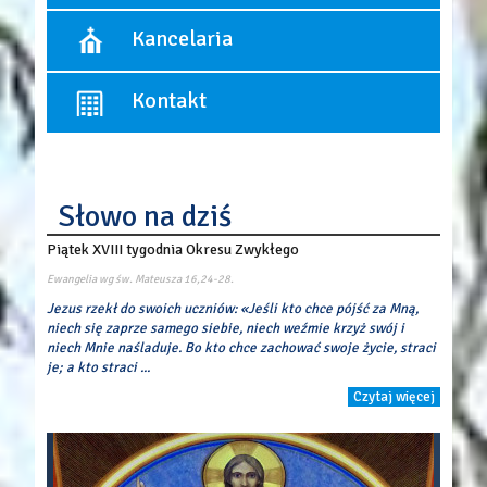
10:30 - Msza święta dla dzieci, (wrzesień - czerwiec)
12:00
Spowiedź odbywa się przed każdą Mszą św.
Kancelaria
18:00
Pierwszy piątek miesiąca:
- spowiedź od godziny 17:15.
Dni powszednie:
Kancelaria czynna:
8:00
Kontakt
poniedziałek, środa, piątek
18:00
w godzinach: 17:00 ? 17:45
Parafia Rzymskokatolicka p.w. Objawienia Pańskiego
ul. Łaszczyńskiego 1
05-082 Blizne
Słowo na dziś
tel./fax 22 7220250
mail:
par.objawieniapanskiego@gmail.com
Piątek XVIII tygodnia Okresu Zwykłego
Konto parafii
Alior Bank
Ewangelia wg św. Mateusza
16,24-28.
16 2490 0005 0000 4530 7455 5934
Jezus rzekł do swoich uczniów: «Jeśli kto chce pójść za Mną,
niech się zaprze samego siebie, niech weźmie krzyż swój i
niech Mnie naśladuje. Bo kto chce zachować swoje życie, straci
je; a kto straci ...
Czytaj więcej