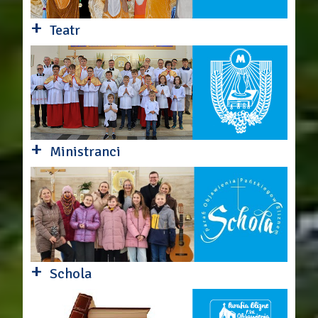
+
Teatr
+
Ministranci
+
Schola