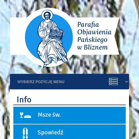
Info
Msze św.
Niedziele i święta:
Spowiedź
9:00