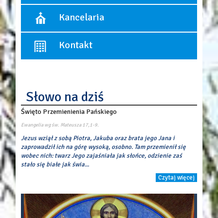
10:30 - Msza święta dla dzieci, (wrzesień - czerwiec)
12:00
Spowiedź odbywa się przed każdą Mszą św.
Kancelaria
18:00
Pierwszy piątek miesiąca:
- spowiedź od godziny 17:15.
Dni powszednie:
Kancelaria czynna:
8:00
Kontakt
poniedziałek, środa, piątek
18:00
w godzinach: 17:00 ? 17:45
Parafia Rzymskokatolicka p.w. Objawienia Pańskiego
ul. Łaszczyńskiego 1
05-082 Blizne
Słowo na dziś
tel./fax 22 7220250
mail:
par.objawieniapanskiego@gmail.com
Święto Przemienienia Pańskiego
Konto parafii
Alior Bank
Ewangelia wg św. Mateusza
17,1-9.
16 2490 0005 0000 4530 7455 5934
Jezus wziął z sobą Piotra, Jakuba oraz brata jego Jana i
zaprowadził ich na górę wysoką, osobno. Tam przemienił się
wobec nich: twarz Jego zajaśniała jak słońce, odzienie zaś
stało się białe jak świa...
Czytaj więcej