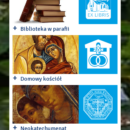
+
Biblioteka w parafii
+
Domowy kościół
+
Neokatechumenat