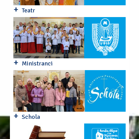
+
Teatr
+
Ministranci
+
Schola