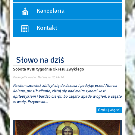
10:30 - Msza święta dla dzieci, (wrzesień - czerwiec)
12:00
Spowiedź odbywa się przed każdą Mszą św.
Kancelaria
18:00
Pierwszy piątek miesiąca:
- spowiedź od godziny 17:15.
Dni powszednie:
Kancelaria czynna:
8:00
Kontakt
poniedziałek, środa, piątek
18:00
w godzinach: 17:00 ? 17:45
Parafia Rzymskokatolicka p.w. Objawienia Pańskiego
ul. Łaszczyńskiego 1
05-082 Blizne
Słowo na dziś
tel./fax 22 7220250
mail:
par.objawieniapanskiego@gmail.com
Sobota XVIII tygodnia Okresu Zwykłego
Konto parafii
Alior Bank
Ewangelia wg św. Mateusza
17,14-20.
16 2490 0005 0000 4530 7455 5934
Pewien człowiek zbliżył się do Jezusa i padając przed Nim na
kolana, prosił: «Panie, zlituj się nad moim synem! Jest
epileptykiem i bardzo cierpi; bo często wpada w ogień, a często
w wodę. Przyprowa...
Czytaj więcej