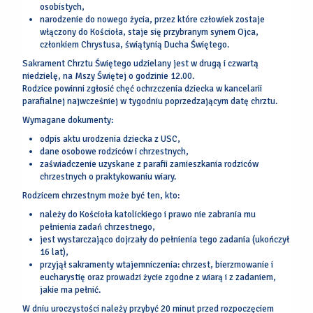
osobistych,
narodzenie do nowego życia, przez które człowiek zostaje
włączony do Kościoła, staje się przybranym synem Ojca,
członkiem Chrystusa, świątynią Ducha Świętego.
Sakrament Chrztu Świętego udzielany jest w drugą i czwartą
niedzielę, na Mszy Świętej o godzinie 12.00.
Rodzice powinni zgłosić chęć ochrzczenia dziecka w kancelarii
parafialnej najwcześniej w tygodniu poprzedzającym datę chrztu.
Wymagane dokumenty:
odpis aktu urodzenia dziecka z USC,
dane osobowe rodziców i chrzestnych,
zaświadczenie uzyskane z parafii zamieszkania rodziców
chrzestnych o praktykowaniu wiary.
Rodzicem chrzestnym może być ten, kto:
należy do Kościoła katolickiego i prawo nie zabrania mu
pełnienia zadań chrzestnego,
jest wystarczająco dojrzały do pełnienia tego zadania (ukończył
16 lat),
przyjął sakramenty wtajemniczenia: chrzest, bierzmowanie i
eucharystię oraz prowadzi życie zgodne z wiarą i z zadaniem,
jakie ma pełnić.
W dniu uroczystości należy przybyć 20 minut przed rozpoczęciem