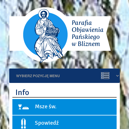
Info
Msze św.
Niedziele i święta:
Spowiedź
9:00