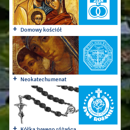
+
Domowy kościół
+
Neokatechumenat
+
Kółka żywego różańca