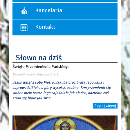
10:30 - Msza święta dla dzieci, (wrzesień - czerwiec)
12:00
Spowiedź odbywa się przed każdą Mszą św.
Kancelaria
18:00
Pierwszy piątek miesiąca:
- spowiedź od godziny 17:15.
Dni powszednie:
Kancelaria czynna:
8:00
Kontakt
poniedziałek, środa, piątek
18:00
w godzinach: 17:00 ? 17:45
Parafia Rzymskokatolicka p.w. Objawienia Pańskiego
ul. Łaszczyńskiego 1
05-082 Blizne
Słowo na dziś
tel./fax 22 7220250
mail:
par.objawieniapanskiego@gmail.com
Święto Przemienienia Pańskiego
Konto parafii
Alior Bank
Ewangelia wg św. Mateusza
17,1-9.
16 2490 0005 0000 4530 7455 5934
Jezus wziął z sobą Piotra, Jakuba oraz brata jego Jana i
zaprowadził ich na górę wysoką, osobno. Tam przemienił się
wobec nich: twarz Jego zajaśniała jak słońce, odzienie zaś
stało się białe jak świa...
Czytaj więcej