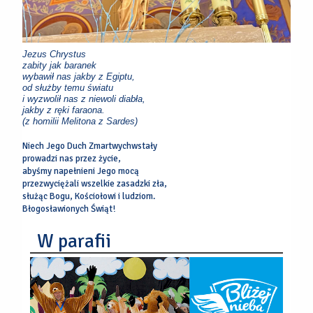
Jezus Chrystus
zabity jak baranek
wybawił nas jakby z Egiptu,
od służby temu światu
i wyzwolił nas z niewoli diabła,
jakby z ręki faraona.
(z homilii Melitona z Sardes)
Niech Jego Duch Zmartwychwstały
prowadzi nas przez życie,
abyśmy napełnieni Jego mocą
przezwyciężali wszelkie zasadzki zła,
służąc Bogu, Kościołowi i ludziom.
Błogosławionych Świąt!
W parafii