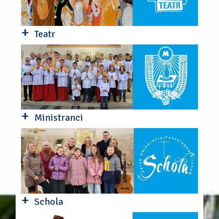
+
Teatr
+
Ministranci
+
Schola