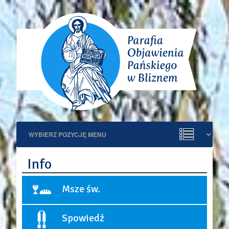
Info
Msze św.
Niedziele i święta:
Spowiedź
9:00